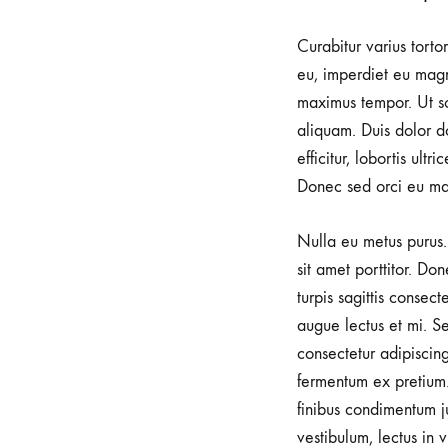
Curabitur varius torto
eu, imperdiet eu magn
maximus tempor. Ut sod
aliquam. Duis dolor do
efficitur, lobortis ult
Donec sed orci eu ma
Nulla eu metus purus. 
sit amet porttitor. Do
turpis sagittis consec
augue lectus et mi. Se
consectetur adipiscin
fermentum ex pretium.
finibus condimentum j
vestibulum, lectus in 