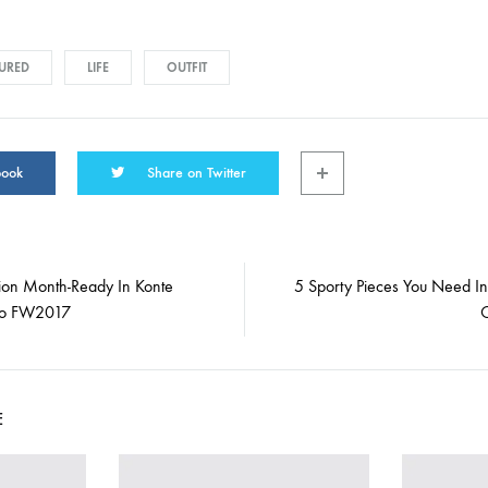
URED
LIFE
OUTFIT
book
Share on Twitter
ion Month-Ready In Konte
5 Sporty Pieces You Need In
on
io FW2017
C
E