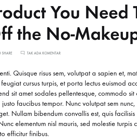
roduct You Need 
Off the No-Makeu
PADA
0 SHARE
TAK ADA KOMENTAR
THE
PRODUCT
YOU
nti. Quisque risus sem, volutpat a sapien et, ma
NEED
TO
 feugiat cursus turpis, et porta lectus euismod 
PULL
ifend sit amet sodales pellentesque, commodo sit 
OFF
THE
d justo faucibus tempor. Nunc volutpat sem nunc, 
NO-
MAKEUP
t. Nullam bibendum convallis est, quis facilisis
LOOK
Nunc elementum nisl mauris, sed molestie turpis co
o efficitur finibus.