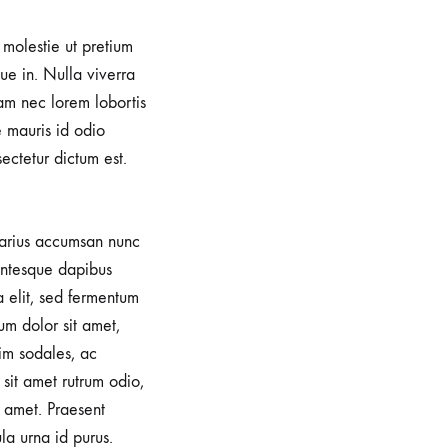
, molestie ut pretium
e in. Nulla viverra
iam nec lorem lobortis
e mauris id odio
sectetur dictum est.
 varius accumsan nunc
lentesque dapibus
a elit, sed fermentum
um dolor sit amet,
im sodales, ac
sit amet rutrum odio,
 amet. Praesent
la urna id purus.