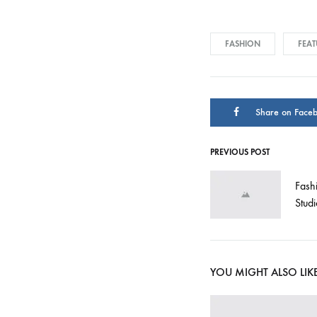
FASHION
FEAT
Share on Face
PREVIOUS POST
Post
Fash
navigati
Stud
YOU MIGHT ALSO LIK