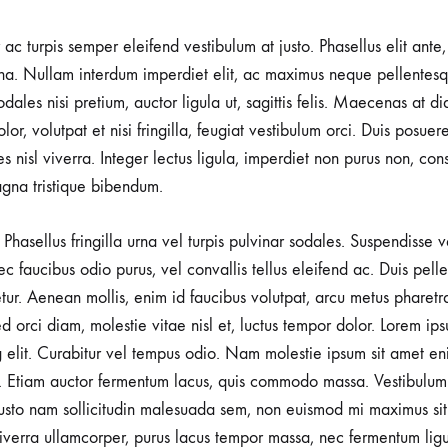
r ac turpis semper eleifend vestibulum at justo. Phasellus elit ante
a. Nullam interdum imperdiet elit, ac maximus neque pellentesqu
ales nisi pretium, auctor ligula ut, sagittis felis. Maecenas at d
lor, volutpat et nisi fringilla, feugiat vestibulum orci. Duis posuer
rices nisl viverra. Integer lectus ligula, imperdiet non purus non, con
gna tristique bibendum.
Phasellus fringilla urna vel turpis pulvinar sodales. Suspendisse
nec faucibus odio purus, vel convallis tellus eleifend ac. Duis pel
tetur. Aenean mollis, enim id faucibus volutpat, arcu metus pharetr
d orci diam, molestie vitae nisl et, luctus tempor dolor. Lorem ips
g elit. Curabitur vel tempus odio. Nam molestie ipsum sit amet en
 Etiam auctor fermentum lacus, quis commodo massa. Vestibulum 
usto nam sollicitudin malesuada sem, non euismod mi maximus sit
viverra ullamcorper, purus lacus tempor massa, nec fermentum ligu