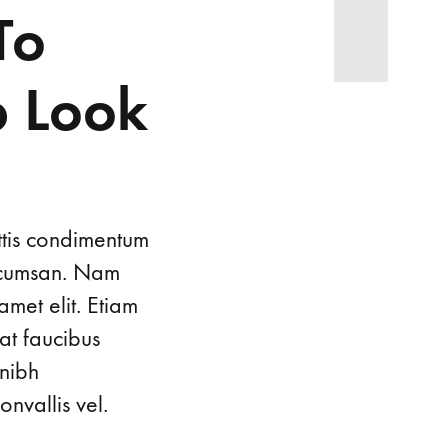
To
p Look
ttis condimentum
accumsan. Nam
amet elit. Etiam
at faucibus
 nibh
nvallis vel.