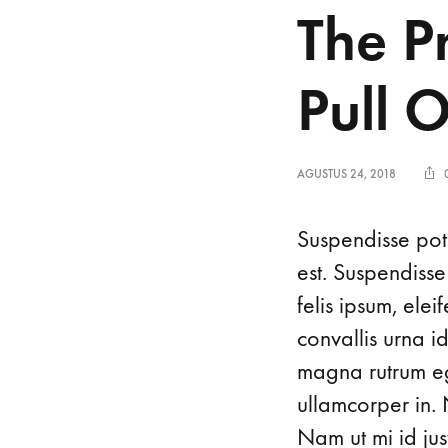
The P
Pull 
AGUSTUS 24, 2018
Suspendisse pote
est. Suspendisse
felis ipsum, ele
convallis urna i
magna rutrum ege
ullamcorper in. 
Nam ut mi id just