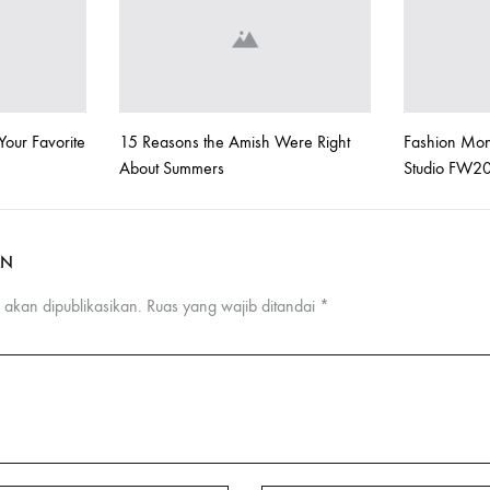
Your Favorite
15 Reasons the Amish Were Right
Fashion Mon
About Summers
Studio FW2
AN
 akan dipublikasikan.
Ruas yang wajib ditandai
*