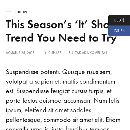
CULTURE
This Season’s ‘It’ Shoe
USD $
IDR Rp
Trend You Need to Try
PADA
AGUSTUS 26, 2018
0 SHARE
TAK ADA KOMENTAR
THIS
SEASON’S
‘IT’
Suspendisse potenti. Quisque risus sem,
SHOE
TREND
volutpat a sapien et, mattis condimentum
YOU
est. Suspendisse feugiat cursus turpis, et
NEED
TO
porta lectus euismod accumsan. Nam felis
TRY
ipsum, eleifend sit amet sodales
pellentesque, commodo sit amet elit. Etiam
convallis urna id justo faucibus tempor.