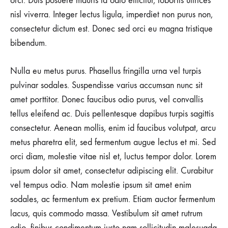
orci. Duis posuere mauris id odio efficitur, lobortis ultrices
nisl viverra. Integer lectus ligula, imperdiet non purus non,
consectetur dictum est. Donec sed orci eu magna tristique
bibendum.
Nulla eu metus purus. Phasellus fringilla urna vel turpis
pulvinar sodales. Suspendisse varius accumsan nunc sit
amet porttitor. Donec faucibus odio purus, vel convallis
tellus eleifend ac. Duis pellentesque dapibus turpis sagittis
consectetur. Aenean mollis, enim id faucibus volutpat, arcu
metus pharetra elit, sed fermentum augue lectus et mi. Sed
orci diam, molestie vitae nisl et, luctus tempor dolor. Lorem
ipsum dolor sit amet, consectetur adipiscing elit. Curabitur
vel tempus odio. Nam molestie ipsum sit amet enim
sodales, ac fermentum ex pretium. Etiam auctor fermentum
lacus, quis commodo massa. Vestibulum sit amet rutrum
odio, finibus condimentum justo nam sollicitudin malesuada