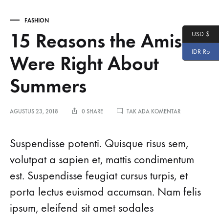
FASHION
15 Reasons the Amish
USD $
IDR Rp
Were Right About
Summers
PADA
AGUSTUS 23, 2018
0 SHARE
TAK ADA KOMENTAR
15
REASONS
THE
Suspendisse potenti. Quisque risus sem,
AMISH
WERE
volutpat a sapien et, mattis condimentum
RIGHT
est. Suspendisse feugiat cursus turpis, et
ABOUT
SUMMERS
porta lectus euismod accumsan. Nam felis
ipsum, eleifend sit amet sodales